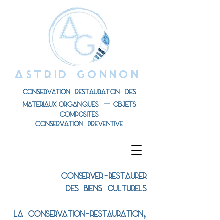
ASTRID GONNON
Conservation Restauration des
-
materiaux
organiques
objets
composites
conservation preventive
-
Conserver
restaurer
des biens culturels
-
,
la conservation
restauration